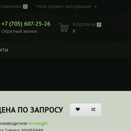
Сравнение
Регистрация / Авторизация
0
+7 (705) 607-25-26
Корзина
0
0
Обратный звонок
КТЫ
ЦЕНА ПО ЗАПРОСУ
роизводители
Armasight
од Товара: NSMSPARK