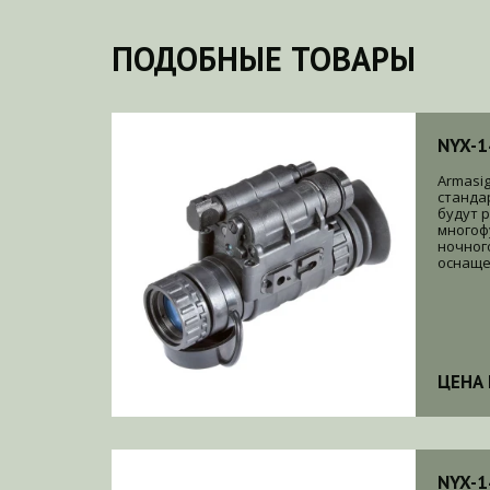
ПОДОБНЫЕ ТОВАРЫ
NYX-1
Armasig
станда
будут 
многоф
ночног
оснащен
ЦЕНА 
NYX-1