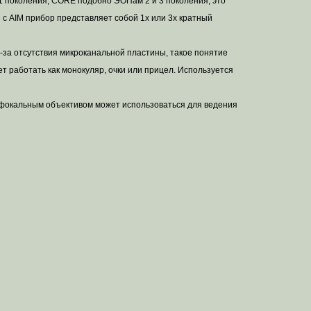
 1 поколения, CORE подобно ЭОПам 2 и 3 поколения, это
 с AIM прибор представляет собой 1х или 3х кратный
-за отсутствия микроканальной пластины, такое понятие
ет работать как монокуляр, очки или прицел. Используется
 афокальным объективом может использоваться для ведения