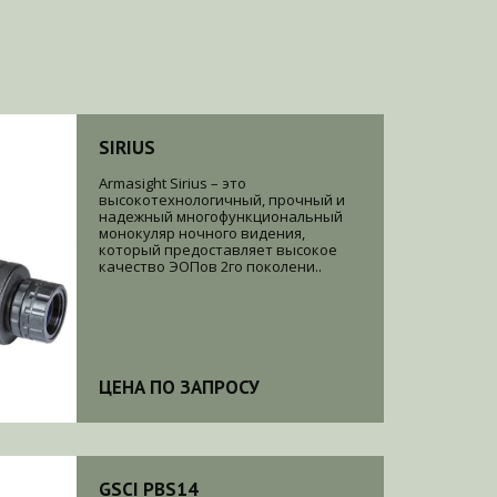
SIRIUS
Armasight Sirius – это
высокотехнологичный, прочный и
надежный многофункциональный
монокуляр ночного видения,
который предоставляет высокое
качество ЭОПов 2го поколени..
ЦЕНА ПО ЗАПРОСУ
GSCI PBS14