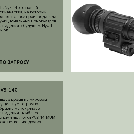
ht Nyx-14 это новый
рт качества, на который
ровняться все производители
ункциональных монокуляров
о видения в будущем. Nyx-14
 оп..
ПО ЗАПРОСУ
PVS-14C
оящее время на мировом
существует огромное
бразие монокуляров
о видения, наиболее
рными являются PVS-14, MUM-
акже несколько других..