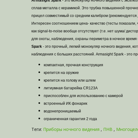
Armasight Spark
- это монокуляр ночного видения с эксклю
сплав металла с керамикой. Это трубка повышенной прочно
прицел совместимый со средним калибром (рекомендуется д
Интересен соотношением цена- качество (тесты показали, 
как signal-to-noise вообще отсутствует (т.е. нет шума/ ди
для охоты, наблюдения, охраны периметра в ночное время 
Spark
- это прочный, легкий монокуляр ночного видения, к
наблюдения с больших расстояний. Armasight Spark - это п
компактная, прочная конструкция
крепится на оружие
крепится на голову или шлем
литиумная батарейка CR123A
приспособлен для использованию с камерой
встроенный ИК фонарик
водонепроницаемый
ограниченная гарантия 2 года
Теги:
Приборы ночного видения
,
ПНВ
,
Многоцел