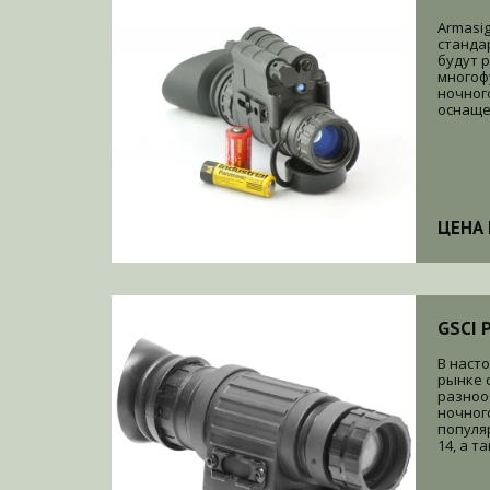
Armasig
станда
будут 
многоф
ночног
оснащен
ЦЕНА 
GSCI 
В наст
рынке 
разноо
ночног
популя
14, а т