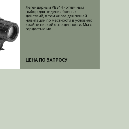
Легендарный PBS14 - отличный
выбор для ведения боевых
действий, в том числе для пешей
навигации по местности в условиях
крайне низкой освещенности. Мы с
гордостью мо..
ЦЕНА ПО ЗАПРОСУ