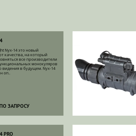
4
ht Nyx-14 это новый
рт качества, на который
ровняться все производители
ункциональных монокуляров
о видения в будущем. Nyx-14
 оп..
ПО ЗАПРОСУ
4 PRO