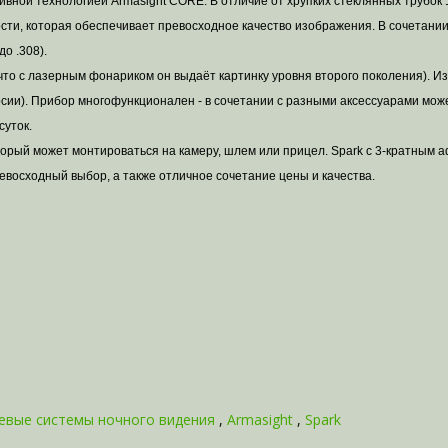
зивной технологией Armasight CORE. В отличие от хрупких стеклянных трубок
сти, которая обеспечивает превосходное качество изображения. В сочетании
о .308).
что с лазерным фонариком он выдаёт картинку уровня второго поколения). Из
сторсии). Прибор многофункционален - в сочетании с разными аксессуарами мож
суток.
оторый может монтироваться на камеру, шлем или прицел. Spark с 3-кратным
ревосходный выбор, а также отличное сочетание цены и качества.
евые системы ночного видения
,
Armasight
,
Spark