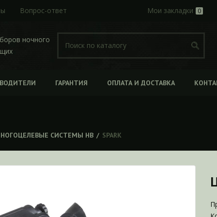
ры
Вопрос-ответ
Мои закладки
0
иборов ночного
ющих
ЗВОДИТЕЛИ
ГАРАНТИЯ
ОПЛАТА И ДОСТАВКА
КОНТА
НОГОЦЕЛЕВЫЕ СИСТЕМЫ НВ
/
SPARK
П
К