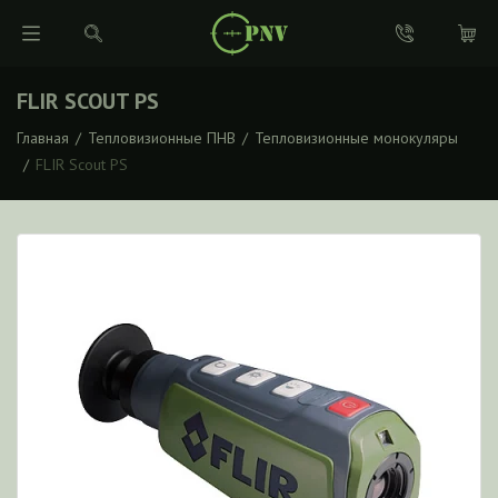
FLIR SCOUT PS
Главная
/
Тепловизионные ПНВ
/
Тепловизионные монокуляры
/
FLIR Scout PS